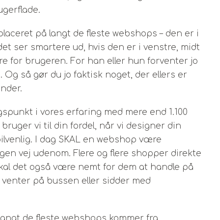
ugerflade.
laceret på langt de fleste webshops – den er i
et ser smartere ud, hvis den er i venstre, midt
re for brugeren. For han eller hun forventer jo
. Og så gør du jo faktisk noget, der ellers er
under.
gspunkt i vores erfaring med mere end 1.100
bruger vi til din fordel, når vi designer din
ilvenlig. I dag SKAL en webshop være
ogen vej udenom. Flere og flere shopper direkte
r skal det også være nemt for dem at handle på
, venter på bussen eller sidder med
 langt de fleste webshops kommer fra