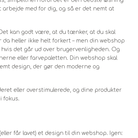
ss, simpelthen fordi det er den bedste løsning
 arbejde med for dig, og så er det nemt at
Det kan godt være, at du tænker, at du skal
r da heller ikke helt forkert – men din webshop
 hvis det går ud over brugervenligheden. Og
nerne eller farvepaletten. Din webshop skal
r klemt design, der gør den moderne og
eret eller overstimulerede, og dine produkter
i fokus.
(eller får lavet) et design til din webshop. Igen: