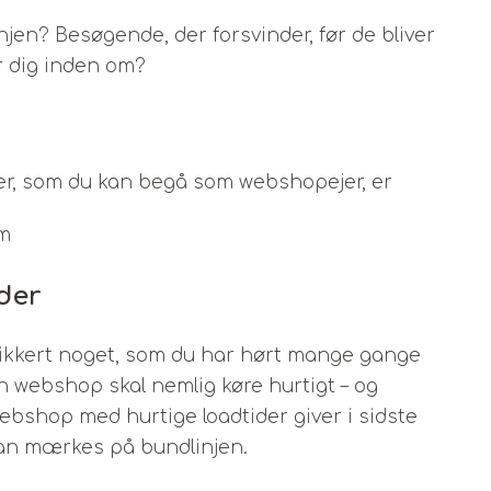
jen? Besøgende, der forsvinder, før de bliver
r dig inden om?
der, som du kan begå som webshopejer, er
em
der
 sikkert noget, som du har hørt mange gange
 Din webshop skal nemlig køre hurtigt – og
webshop med hurtige loadtider giver i sidste
 kan mærkes på bundlinjen.