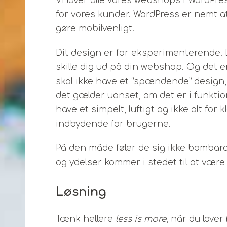
Vi laver alle vores webshops i WordPre
for vores kunder. WordPress er nemt at
gøre mobilvenligt.
Dit design er for eksperimenterende. 
skille dig ud på din webshop. Og det e
skal ikke have et “spændende” design,
det gælder uanset, om det er i funktio
have et simpelt, luftigt og ikke alt fo
indbydende for brugerne.
På den måde føler de sig ikke bombard
og ydelser kommer i stedet til at være 
Løsning
Tænk hellere
less is more
, når du laver 