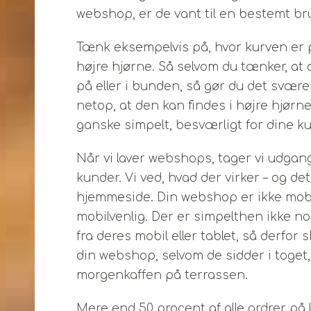
webshop, er de vant til en bestemt br
Tænk eksempelvis på, hvor kurven er p
højre hjørne. Så selvom du tænker, at d
på eller i bunden, så gør du det svære
netop, at den kan findes i højre hjørne
ganske simpelt, besværligt for dine k
Når vi laver webshops, tager vi udgan
kunder. Vi ved, hvad der virker – og det 
hjemmeside. Din webshop er ikke mob
mobilvenlig. Der er simpelthen ikke n
fra deres mobil eller tablet, så derfo
din webshop, selvom de sidder i toget
morgenkaffen på terrassen.
Mere end 50 procent af alle ordrer på