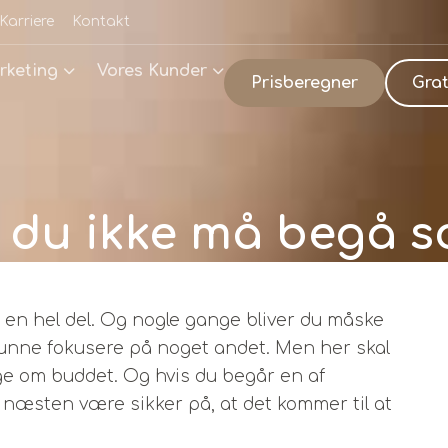
Karriere
Kontakt
rketing
Vores Kunder
Prisberegner
Grat
, du ikke må begå 
 en hel del. Og nogle gange bliver du måske
 kunne fokusere på noget andet. Men her skal
ge om buddet. Og hvis du begår en af
næsten være sikker på, at det kommer til at