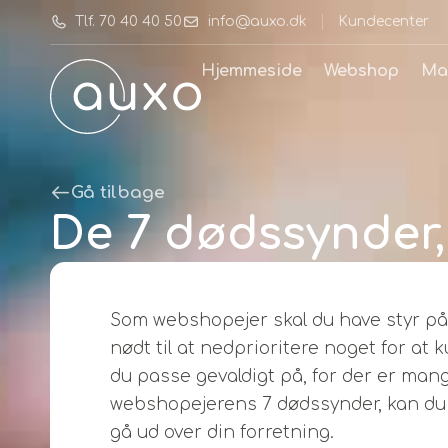
Tlf. 70 40 40 50
info@auxo.dk
Kundecenter
Hjemmeside
Webshop
Ma
Gå tilbage
De 7 dødssynder
Som webshopejer skal du have styr på
nødt til at nedprioritere noget for at
du passe gevaldigt på, for der er man
webshopejerens 7 dødssynder, kan du 
gå ud over din forretning.