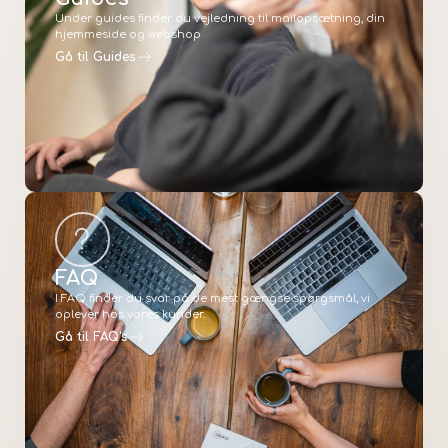
Under guides finder du vejledning til mailopsætning, din
hjemmeside og webshop
Gå til Guides
FAQ
I FAQ finder du svar på de mest gængse spørgsmål, vi
oplever hos vores kunder.
Gå til FAQ's