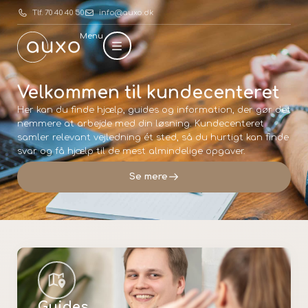
Tlf. 70 40 40 50
info@auxo.dk
Menu
Velkommen til kundecenteret
Her kan du finde hjælp, guides og information, der gør det
nemmere at arbejde med din løsning. Kundecenteret
samler relevant vejledning ét sted, så du hurtigt kan finde
svar og få hjælp til de mest almindelige opgaver.
Se mere
Guides