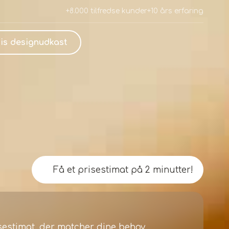
+8.000 tilfredse kunder
+10 års erfaring
is designudkast
Få et prisestimat på 2 minutter!
isestimat, der matcher dine behov