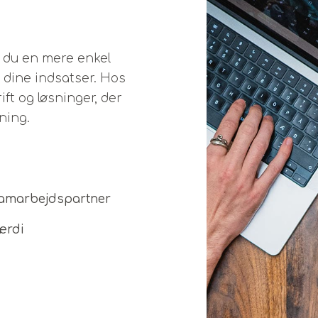
år du en mere enkel
dine indsatser. Hos
ft og løsninger, der
tning.
samarbejdspartner
ærdi