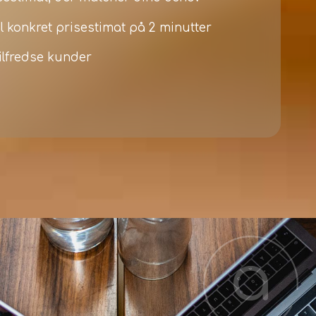
il konkret prisestimat på 2 minutter
ilfredse kunder