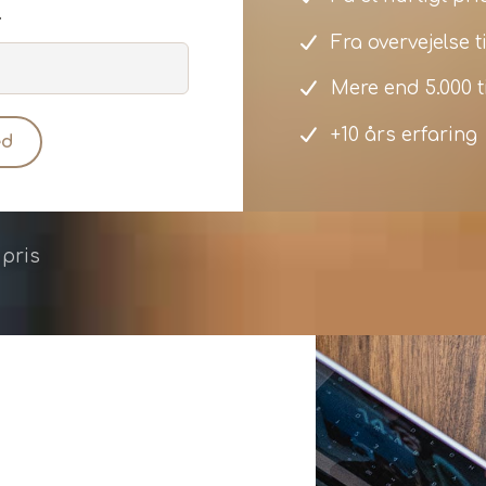
.
Fra overvejelse t
Mere end 5.000 t
+10 års erfaring
ed
 pris