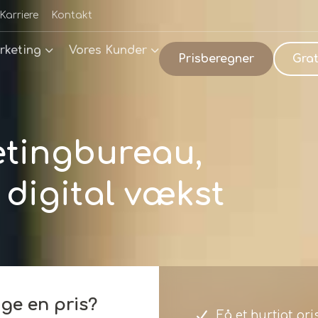
Karriere
Kontakt
rketing
Vores Kunder
Prisberegner
Grat
etingbureau,
digital vækst
ge en pris?
Få et hurtigt pr