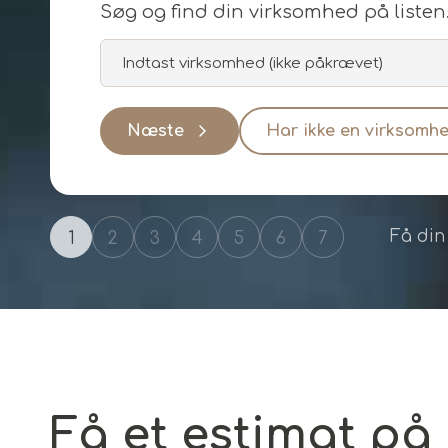
Søg og find din virksomhed på listen
Næste
Har ikke en virksomh
Få din
Gå tilbage
1
2
3
4
5
6
7
Få et estimat på