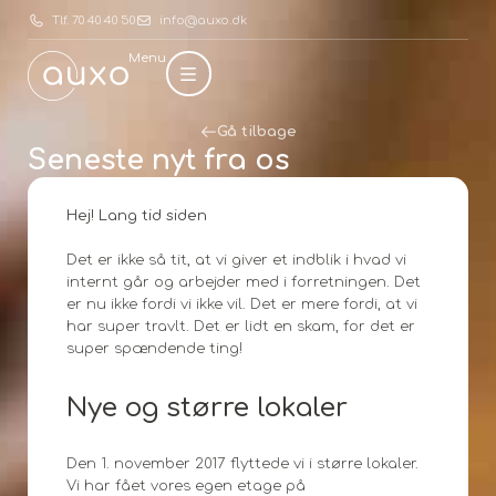
Tlf. 70 40 40 50
info@auxo.dk
Menu
Gå tilbage
Seneste nyt fra os
Hej! Lang tid siden
Det er ikke så tit, at vi giver et indblik i hvad vi
internt går og arbejder med i forretningen. Det
er nu ikke fordi vi ikke vil. Det er mere fordi, at vi
har super travlt. Det er lidt en skam, for det er
super spændende ting!
Nye og større lokaler
Den 1. november 2017 flyttede vi i større lokaler.
Vi har fået vores egen etage på