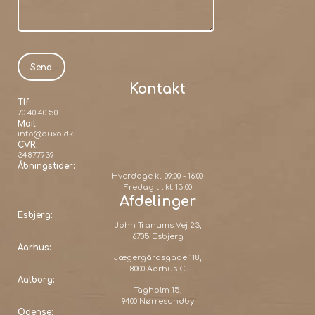
Kontakt
Tlf:
70 40 40 50
Mail:
info@auxo.dk
CVR:
34877939
Åbningstider:
Hverdage kl. 09:00 - 16:00
Fredag til kl. 15:00
Afdelinger
Esbjerg:
John Tranums Vej 23,
6705 Esbjerg
Aarhus:
Jægergårdsgade 118,
8000 Aarhus C
Aalborg:
Tagholm 15,
9400 Nørresundby
Odense: