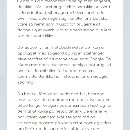
Fylder du din metabeskrivelse op med søgeord,
der ikke står i sætninger, eller som ikke passer til
sidens indhold, vil brugerne bliver forvirrede
over, hvad siden egentlig handler om. Det skal
være så nemt som muligt for brugerne at
danne sig et overblik over sidens indhold, ellers
kan det koste kliks.
Derudover vil en metabeskrivelse, der kun er
opbygget med søgeord og ingen sætninger,
blive straffet af brugerne såvel som Google. En
sådan metabeskrivelse ser nemlig unaturlig ud,
hvorfor den vil blive forbundet med en
spamside, der ikke har relevans for en Google-
søgning.
Du har nu fået vores bedste råd til, hvordan
man skriver den optimale metabeskrivelse, der
både fanger brugernes opmærksomhed, og får
dem til at klikke på netop dit link. De emner vi
har været igennem skal ses som råd og
vejledning baseret på vores erfaringer og viden
om SEO, og du kan derfor altid skrive den