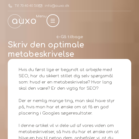
Tlf. 70 40 40 50
info@auxo.dk
Menu
Gå tilbage
Skriv den optimale
metabeskrivelse
Hvis du først lige er begyndt at arbejde med
SEO, har du sikkert stillet dig selv spørgsmål
som: hvad er en metabeskrivelse? Hvor lang
skal den være? Er den vigtig for SEO?
Der er nemlig mange ting, man skal have styr
på, hvis man har et ønske om at få en god
placering i Googles søgeresultater.
I denne artikel vil vi dele ud af vores viden om
metabeskrivelser, så hvis du har et ønske om at
blive en haj til netop dem, anbefaler vi, at du