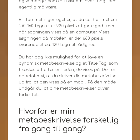
også mange, som er i tvivl om, hvor langt den
egentlig må være.
En tommelfingerregel er, at du ca. har mellem
150-160 tegn eller 920 pixels at gøre godt med,
når søgningen vises på en computer. Vises
søgningen på mobilen, er der 680 pixels
svarende til ca. 120 tegn til rådighed.
Du har dog ikke mulighed for at lave en
dynamisk metabeskrivelse og et Title Tag, som
trækkes alt efter enheden, de vises på. Derfor
anbefaler vi, at du skriver din metabeskrivelse
ud fra, at den vises på en mobil. På den måde
undgår du, at dine metabeskrivelser bliver
forkortet.
Hvorfor er min
metabeskrivelse forskellig
fra gang til gang?