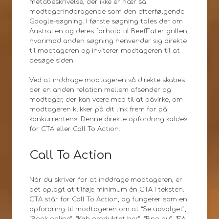
metabeskrivelse, der ikke er nær så
modtagerinddragende som den efterfølgende
Google-søgning. I første søgning tales der om
Australien og deres forhold til BeefEater grillen,
hvorimod anden søgning henvender sig direkte
til modtageren og inviterer modtageren til at
besøge siden.
Ved at inddrage modtageren så direkte skabes
der en anden relation mellem afsender og
modtager, der kan være med til at påvirke, om
modtageren klikker på dit link frem for på
konkurrentens. Denne direkte opfordring kaldes
for CTA eller Call To Action.
Call To Action
Når du skriver for at inddrage modtageren, er
det oplagt at tilføje minimum én CTA i teksten.
CTA står for Call To Action, og fungerer som en
opfordring til modtageren om at “Se udvalget”,
“Book online”, “Køb produktet her”, “Ring nu”, “Få