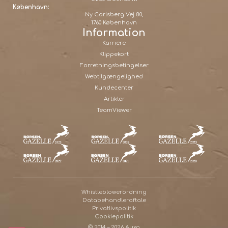
København:
Ny Carlsberg Vej 80,
1760 København
Information
Karriere
Klippekort
Forretningsbetingelser
Webtilgængelighed
Kundecenter
Artikler
TeamViewer
Whistleblowerordning
Databehandleraftale
Privatlivspolitik
Cookiepolitik
© 2014 – 2026 Auxo