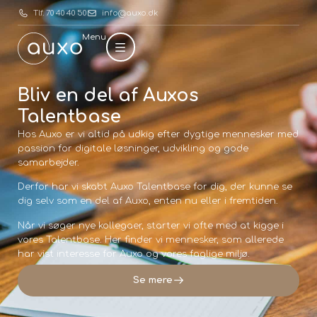
Tlf. 70 40 40 50
info@auxo.dk
Menu
Bliv en del af Auxos
Talentbase
Hos Auxo er vi altid på udkig efter dygtige mennesker med
passion for digitale løsninger, udvikling og gode
samarbejder.
Derfor har vi skabt Auxo Talentbase for dig, der kunne se
dig selv som en del af Auxo, enten nu eller i fremtiden.
Når vi søger nye kollegaer, starter vi ofte med at kigge i
vores Talentbase. Her finder vi mennesker, som allerede
har vist interesse for Auxo og vores faglige miljø.
Se mere