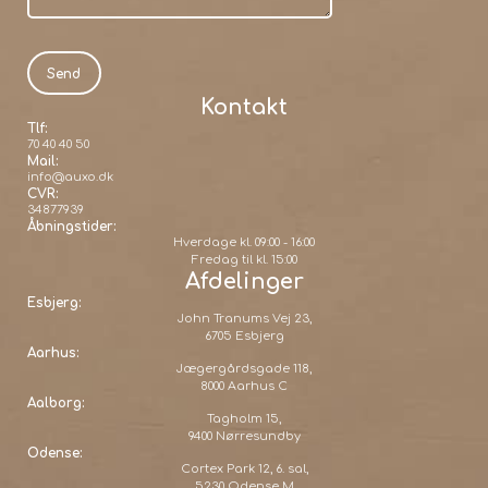
Kontakt
Tlf:
70 40 40 50
Mail:
info@auxo.dk
CVR:
34877939
Åbningstider:
Hverdage kl. 09:00 - 16:00
Fredag til kl. 15:00
Afdelinger
Esbjerg:
John Tranums Vej 23,
6705 Esbjerg
Aarhus:
Jægergårdsgade 118,
8000 Aarhus C
Aalborg:
Tagholm 15,
9400 Nørresundby
Odense:
Cortex Park 12, 6. sal,
5230 Odense M