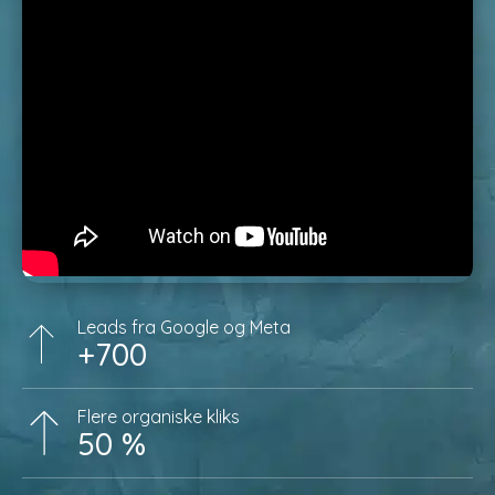
Leads fra Google og Meta
+700
Flere organiske kliks
50 %