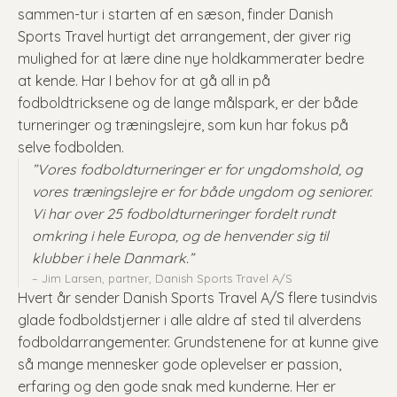
sammen-tur i starten af en sæson, finder Danish
Sports Travel hurtigt det arrangement, der giver rig
mulighed for at lære dine nye holdkammerater bedre
at kende. Har I behov for at gå all in på
fodboldtricksene og de lange målspark, er der både
turneringer og træningslejre, som kun har fokus på
selve fodbolden.
”Vores fodboldturneringer er for ungdomshold, og
vores træningslejre er for både ungdom og seniorer.
Vi har over 25 fodboldturneringer fordelt rundt
omkring i hele Europa, og de henvender sig til
klubber i hele Danmark.”
– Jim Larsen, partner, Danish Sports Travel A/S
Hvert år sender Danish Sports Travel A/S flere tusindvis
glade fodboldstjerner i alle aldre af sted til alverdens
fodboldarrangementer. Grundstenene for at kunne give
så mange mennesker gode oplevelser er passion,
erfaring og den gode snak med kunderne. Her er