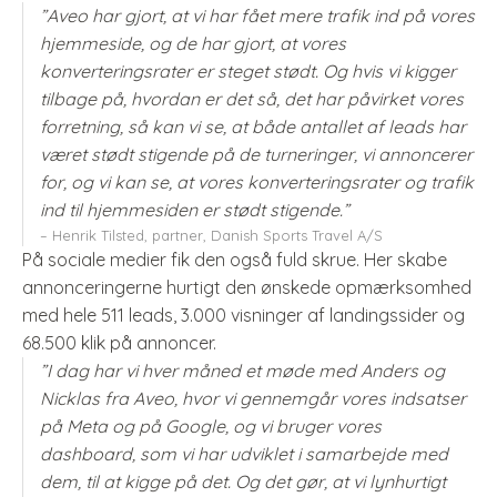
”Aveo har gjort, at vi har fået mere trafik ind på vores
hjemmeside, og de har gjort, at vores
konverteringsrater er steget stødt. Og hvis vi kigger
tilbage på, hvordan er det så, det har påvirket vores
forretning, så kan vi se, at både antallet af leads har
været stødt stigende på de turneringer, vi annoncerer
for, og vi kan se, at vores konverteringsrater og trafik
ind til hjemmesiden er stødt stigende.”
– Henrik Tilsted, partner, Danish Sports Travel A/S
På sociale medier fik den også fuld skrue. Her skabe
annonceringerne hurtigt den ønskede opmærksomhed
med hele 511 leads, 3.000 visninger af landingssider og
68.500 klik på annoncer.
”I dag har vi hver måned et møde med Anders og
Nicklas fra Aveo, hvor vi gennemgår vores indsatser
på Meta og på Google, og vi bruger vores
dashboard, som vi har udviklet i samarbejde med
dem, til at kigge på det. Og det gør, at vi lynhurtigt