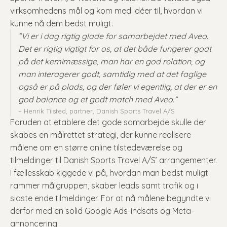
virksomhedens mål og kom med idéer til, hvordan vi
kunne nå dem bedst muligt.
”Vi er i dag rigtig glade for samarbejdet med Aveo.
Det er rigtig vigtigt for os, at det både fungerer godt
på det kemimæssige, man har en god relation, og
man interagerer godt, samtidig med at det faglige
også er på plads, og der føler vi egentlig, at der er en
god balance og et godt match med Aveo.”
– Henrik Tilsted, partner, Danish Sports Travel A/S
Foruden at etablere det gode samarbejde skulle der
skabes en målrettet strategi, der kunne realisere
målene om en større online tilstedeværelse og
tilmeldinger til Danish Sports Travel A/S’ arrangementer.
I fællesskab kiggede vi på, hvordan man bedst muligt
rammer målgruppen, skaber leads samt trafik og i
sidste ende tilmeldinger. For at nå målene begyndte vi
derfor med en solid Google Ads-indsats og Meta-
annoncering.