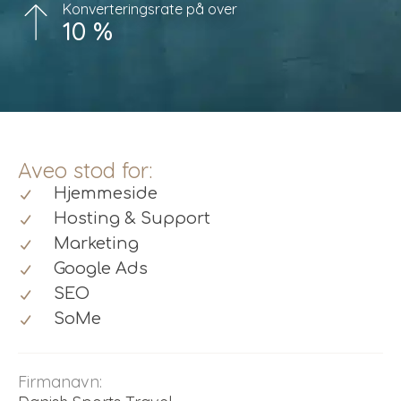
Konverteringsrate på over
10 %
Aveo stod for:
Hjemmeside
Hosting & Support
Marketing
Google Ads
SEO
SoMe
Firmanavn: