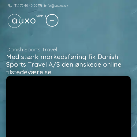
Tlf. 70 40 40 50
info@auxo.dk
Menu
Danish Sports Travel
Med stærk markedsføring fik Danish
Sports Travel A/S den ønskede online
tilstedeværelse