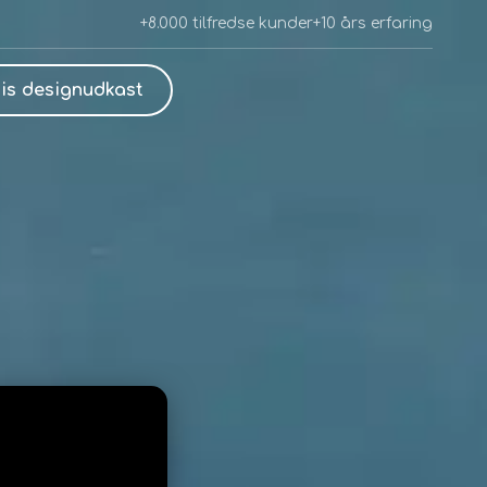
+8.000 tilfredse kunder
+10 års erfaring
is designudkast