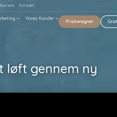
Karriere
Kontakt
rketing
Vores Kunder
Prisberegner
Grat
lt løft gennem ny