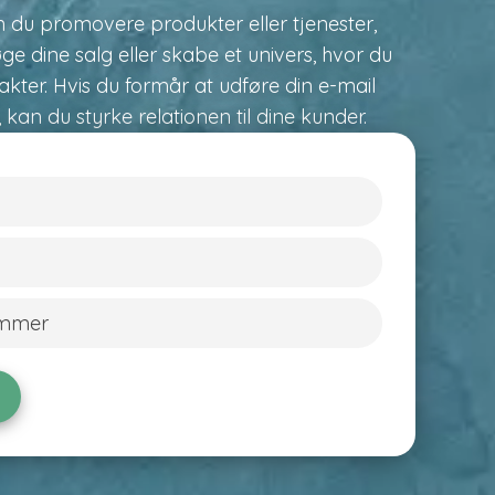
 du promovere produkter eller tjenester,
e dine salg eller skabe et univers, hvor du
takter. Hvis du formår at udføre din e-mail
 kan du styrke relationen til dine kunder.