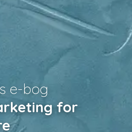
s e-bog
rketing for
re