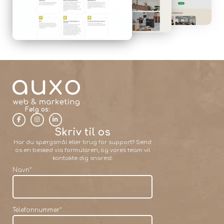
Følg os:
Skriv til os
Har du spørgsmål eller brug for support? Send
os en besked via formularen, og vores team vil
kontakte dig snarest.
Navn
*
Telefonnummer
*