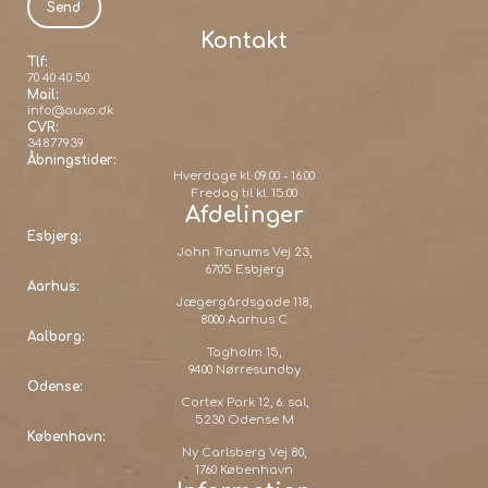
Kontakt
Tlf:
70 40 40 50
Mail:
info@auxo.dk
CVR:
34877939
Åbningstider:
Hverdage kl. 09:00 - 16:00
Fredag til kl. 15:00
Afdelinger
Esbjerg:
John Tranums Vej 23,
6705 Esbjerg
Aarhus:
Jægergårdsgade 118,
8000 Aarhus C
Aalborg:
Tagholm 15,
9400 Nørresundby
Odense:
Cortex Park 12, 6. sal,
5230 Odense M
København:
Ny Carlsberg Vej 80,
1760 København