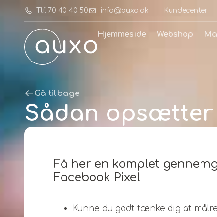
Tlf. 70 40 40 50
info@auxo.dk
Kundecenter
Hjemmeside
Webshop
Ma
Gå tilbage
Sådan opsætter 
Få her en komplet gennemg
Facebook Pixel
Kunne du godt tænke dig at mål