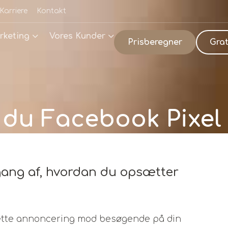
Karriere
Kontakt
rketing
Vores Kunder
Prisberegner
Grat
du Facebook Pixel
ang af, hvordan du opsætter
rette annoncering mod besøgende på din