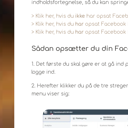
indholdsfortegnelse, så du kan springe t
> Klik her, hvis du
ikke
har opsat Faceb
> Klik her, hvis du
har
opsat Facebook P
> Klik her, hvis du
har
opsat Facebook P
Sådan opsætter du din Fac
1. Det første du skal gøre er at gå i
logge ind.
2. Herefter klikker du på de tre strege
menu viser sig: