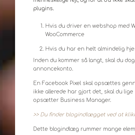
menneskelige fejl, og for at du ikke ska
plugins.
Hvis du driver en webshop med W
WooCommerce
Hvis du har en helt almindelig hje
Inden du kommer så langt, skal du dog 
annoncekonto.
En Facebook Pixel skal opsættes gen
ikke allerede har gjort det, skal du li
opsætter Business Manager.
>> Du finder blogindlægget ved at klikk
Dette blogindlæg rummer mange element