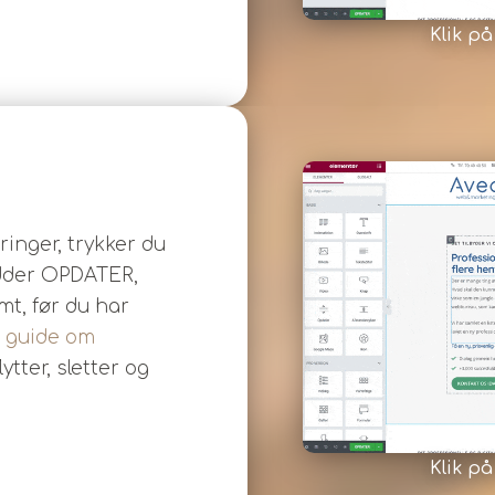
Klik på
ringer, trykker du
dder OPDATER,
mt, før du har
s
guide om
ytter, sletter og
Klik på