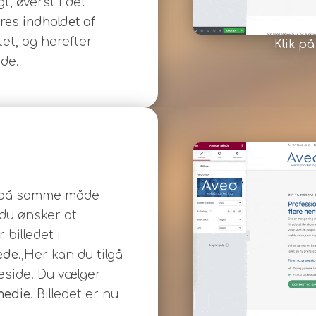
t, øverst i det
res indholdet af
tet, og herefter
Klik på
de.
de på samme måde
 du ønsker at
billedet i
lede
.,Her kan du tilgå
mmeside. Du vælger
medie
. Billedet er nu