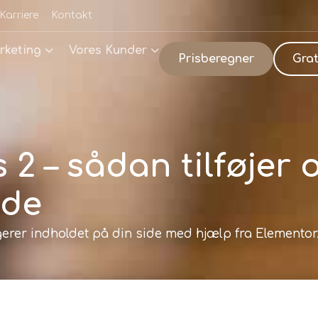
Karriere
Kontakt
rketing
Vores Kunder
Prisberegner
Grat
 2 – sådan tilføjer
ide
erer indholdet på din side med hjælp fra Elementor