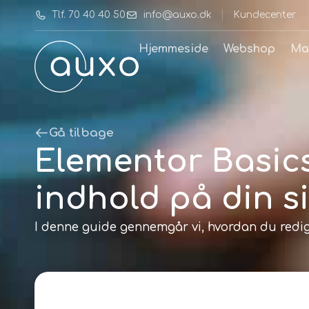
Tlf. 70 40 40 50
info@auxo.dk
Kundecenter
Hjemmeside
Webshop
Ma
Gå tilbage
Elementor Basics
indhold på din s
I denne guide gennemgår vi, hvordan du redig