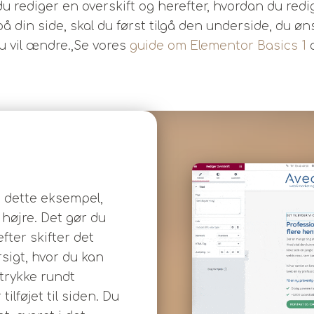
u rediger en overskift og herefter, hvordan du redi
 på din side, skal du først tilgå den underside, du 
u vil ændre.,Se vores
guide om Elementor Basics 1
o
i dette eksempel,
 højre. Det gør du
fter skifter det
rsigt, hvor du kan
 trykke rundt
ilføjet til siden. Du