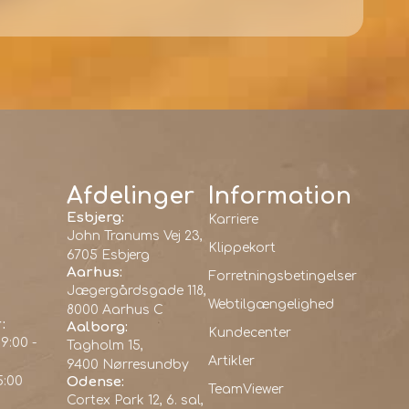
Afdelinger
Information
Esbjerg:
Karriere
John Tranums Vej 23,
Klippekort
6705 Esbjerg
Aarhus:
Forretningsbetingelser
Jægergårdsgade 118,
Webtilgængelighed
8000 Aarhus C
:
Aalborg:
Kundecenter
9:00 -
Tagholm 15,
Artikler
9400 Nørresundby
5:00
Odense:
TeamViewer
Cortex Park 12, 6. sal,