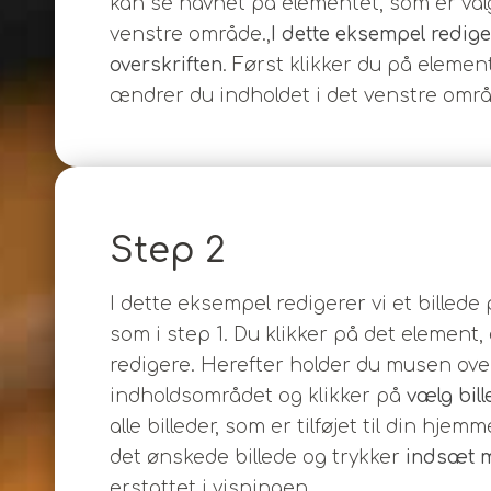
kan se navnet på elementet, som er valg
venstre område.,
I dette eksempel redige
overskriften
. Først klikker du på elemen
ændrer du indholdet i det venstre områ
Step 2
I dette eksempel redigerer vi et bille
som i step 1. Du klikker på det element,
redigere. Herefter holder du musen over 
indholdsområdet og klikker på
vælg bil
alle billeder, som er tilføjet til din hje
det ønskede billede og trykker
indsæt 
erstattet i visningen.