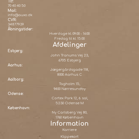
Tlf:
70 40 40 50
Mail:
info@auxo.dk
CVR:
34877939
Åbningstider:
Hverdage kl. 09:00 - 16:00
Fredag til kl. 15:00
Afdelinger
Esbjerg:
John Tranums Vej 23,
6705 Esbjerg
Aarhus:
Jægergårdsgade 118,
8000 Aarhus C
Aalborg:
Tagholm 15,
9400 Nørresundby
Odense:
Cortex Park 12, 6. sal,
5230 Odense M
København:
Ny Carlsberg Vej 80,
1760 København
Information
Karriere
Klippekort